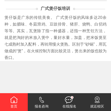
广式煲仔饭培训
煲仔饭是广东的传统美食。 广式煲仔饭的风味多达20余
种，如腊味、冬菇滑鸡、豆豉排骨、猪肝、烧鸭、白切鸡
等等。其实，瓦煲除了指一种盛器，还指一种烹饪方法，
就是把淘好的米放入煲中，量好水量，加盖，把米饭煲至
七成熟时加入配料，再转用慢火煲熟。区别于“砂锅”，用瓦
做成的“煲”，在火候控制方面比较灵活，煲出来的饭也较为
香口。
首页
报名咨询
在线报名
就近校区