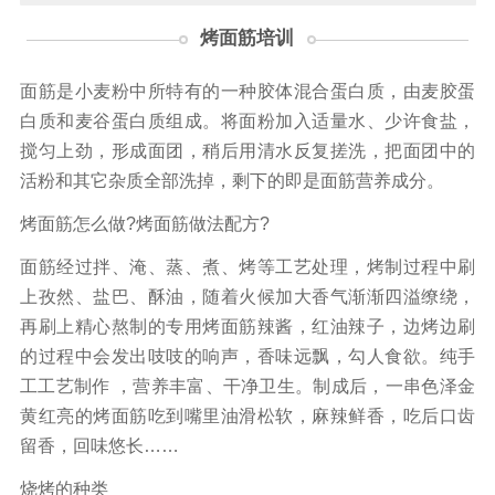
烤面筋培训
面筋是小麦粉中所特有的一种胶体混合蛋白质，由麦胶蛋
白质和麦谷蛋白质组成。将面粉加入适量水、少许食盐，
搅匀上劲，形成面团，稍后用清水反复搓洗，把面团中的
活粉和其它杂质全部洗掉，剩下的即是面筋营养成分。
烤面筋怎么做?烤面筋做法配方?
面筋经过拌、淹、蒸、煮、烤等工艺处理，烤制过程中刷
上孜然、盐巴、酥油，随着火候加大香气渐渐四溢缭绕，
再刷上精心熬制的专用烤面筋辣酱，红油辣子，边烤边刷
的过程中会发出吱吱的响声，香味远飘，勾人食欲。纯手
工工艺制作 ，营养丰富、干净卫生。制成后，一串色泽金
黄红亮的烤面筋吃到嘴里油滑松软，麻辣鲜香，吃后口齿
留香，回味悠长……
烧烤的种类